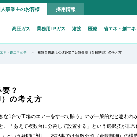
個人事業主のお客様
採用情報
高圧ガス
業務用LPガス
溶接
医療
省エネ・創エネ
エネ・創エネ記事
複数台構成はなぜ必要？台数分割（台数制御）の考え方
必要？
御）の考え方
きな1台で工場のエアーをすべて賄う」のが一般的だと思われ
と、「あえて複数台に分割して設置する」という選択肢が非常
？」という疑問に対し、本記事では台数分割（台数制御）の構