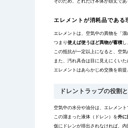
そのため、どれだけ本体が頑丈であ
エレメントが消耗品である
エレメントは、空気中の異物を「溜
つまり
使えば使うほど異物が蓄積
し
この抵抗が一定以上になると、空気
また、汚れ具合は目に見えにくいた
エレメントはあらかじめ交換を前提
ドレントラップの役割
空気中の水分や油分は、エレメント
この溜まった液体（ドレン）を
外に
仮にドレンが排出されなければ、内