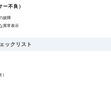
サー不良）
の故障
な異常表示
ェックリスト
モ）