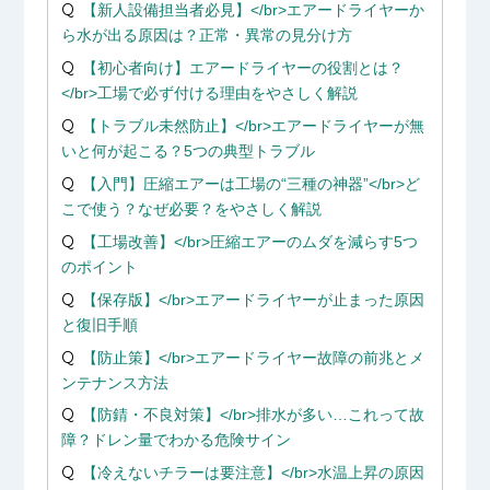
【新人設備担当者必見】</br>エアードライヤーか
ら水が出る原因は？正常・異常の見分け方
【初心者向け】エアードライヤーの役割とは？
</br>工場で必ず付ける理由をやさしく解説
【トラブル未然防止】</br>エアードライヤーが無
いと何が起こる？5つの典型トラブル
【入門】圧縮エアーは工場の“三種の神器”</br>ど
こで使う？なぜ必要？をやさしく解説
【工場改善】</br>圧縮エアーのムダを減らす5つ
のポイント
【保存版】</br>エアードライヤーが止まった原因
と復旧手順
【防止策】</br>エアードライヤー故障の前兆とメ
ンテナンス方法
【防錆・不良対策】</br>排水が多い…これって故
障？ドレン量でわかる危険サイン
【冷えないチラーは要注意】</br>水温上昇の原因