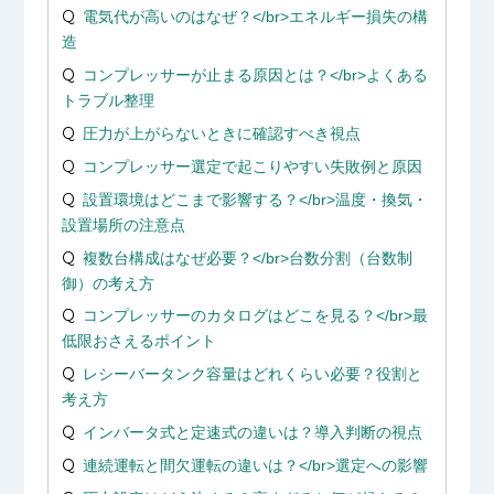
電気代が高いのはなぜ？</br>エネルギー損失の構
造
コンプレッサーが止まる原因とは？</br>よくある
トラブル整理
圧力が上がらないときに確認すべき視点
コンプレッサー選定で起こりやすい失敗例と原因
設置環境はどこまで影響する？</br>温度・換気・
設置場所の注意点
複数台構成はなぜ必要？</br>台数分割（台数制
御）の考え方
コンプレッサーのカタログはどこを見る？</br>最
低限おさえるポイント
レシーバータンク容量はどれくらい必要？役割と
考え方
インバータ式と定速式の違いは？導入判断の視点
連続運転と間欠運転の違いは？</br>選定への影響