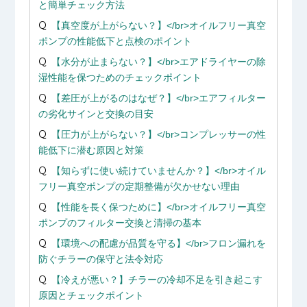
と簡単チェック方法
【真空度が上がらない？】</br>オイルフリー真空
ポンプの性能低下と点検のポイント
【水分が止まらない？】</br>エアドライヤーの除
湿性能を保つためのチェックポイント
【差圧が上がるのはなぜ？】</br>エアフィルター
の劣化サインと交換の目安
【圧力が上がらない？】</br>コンプレッサーの性
能低下に潜む原因と対策
【知らずに使い続けていませんか？】</br>オイル
フリー真空ポンプの定期整備が欠かせない理由
【性能を長く保つために】</br>オイルフリー真空
ポンプのフィルター交換と清掃の基本
【環境への配慮が品質を守る】</br>フロン漏れを
防ぐチラーの保守と法令対応
【冷えが悪い？】チラーの冷却不足を引き起こす
原因とチェックポイント