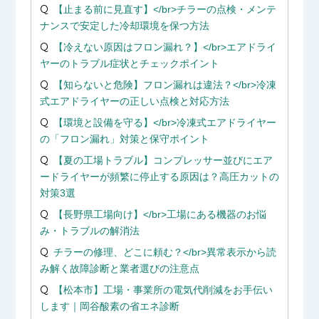
【止まる前に見直す】</br>チラーの点検・メンテ
ナンスで安定した冷却環境を保つ方法
【冷えない原因はフロン漏れ？】</br>エアドライ
ヤーのトラブル症状とチェックポイント
【知らないと危険】フロン漏れは違法？</br>冷凍
式エアドライヤーの正しい点検と対応方法
【環境と設備を守る】</br>冷凍式エアドライヤー
の「フロン漏れ」対策と保守ポイント
【夏の工場トラブル】コンプレッサー並びにエア
ードライヤーが頻繁に停止する原因は？高圧カットの
対策3選
【長野県工場向け】</br>工場にある機器のお悩
み・トラブルの解消法
チラーの修理、どこに頼む？</br>異常表示から読
み解く故障診断と業者選びの注意点
【松本市】工場・事業所の電気代削減をお手伝い
します｜岡谷酸素の省エネ診断