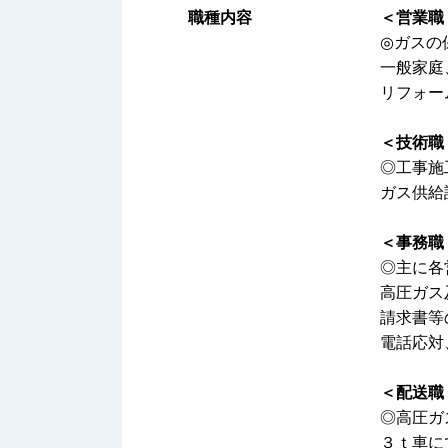
職種内容
＜営業職
◎ガスの
一般家庭
リフォー
＜技術職
◎工事施
ガス供給
＜事務職
◎主に各
高圧ガス
請求書等
電話応対
＜配送職
◎高圧ガ
３ｔ車に