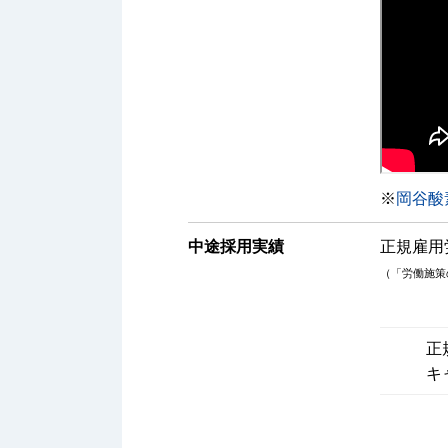
※
岡谷酸
中途採用実績
正規雇用
（「労働施策
正
キ