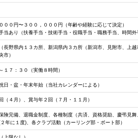
０００円〜３００，０００円（年齢や経験に応じて決定）
手当あり（扶養手当・技術手当・役職手当・職務手当、時間外
（⻑野県内１３カ所、新潟県内３カ所（新潟市、見附市、上越
央市）
～１７：３０（実働８時間）
祝日・盆・年末年始（当社カレンダーによる）
回（４月）、賞与年２回（７月・１１月）
保険完備、退職金制度、各種制度（共済、資格奨励、慶弔見舞、
(２年に１度)、各クラブ活動（カーリング部・ボート部）
（上限なし）