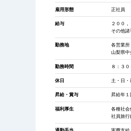
雇用形態
正社員
給与
２００，
その他諸
勤務地
各営業所
山梨県中
勤務時間
８：３０
休日
土・日・
昇給・賞与
昇給年１
福利厚生
各種社会
社員旅行
通勤手当
実費⽀給