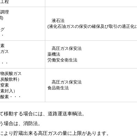
造工程
調理
)
液石法
(液化石油ガスの保安の確保及び取引の適正化
ング
・・
素
高圧ガス保安法
気ガス
薬機法
労働安全衛生法
・・・
物炭酸ガス
・炭酸飲料）
高圧ガス保安法
物窒素
食品衛生法
窒素封入）
物酸素・・・
て移動する場合には、道路運送車輌法。
う場合は、消防法。
により貯蔵出来る高圧ガスの量に上限があります。