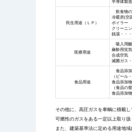
半導体製
飲食物の
冷暖房(空調
民生用途（ＬＰ）
ボイラー
クリーニ
銭湯・・
吸入用酸
麻酔用笑
医療用途
合成空気
滅菌ガス
食品添加
（ビール
食品用途
食品添加
（食品の
食品添加
その他に、高圧ガスを車輌に積載し
可燃性のガスをある一定以上取り扱
また、建築基準法に定める用途地域