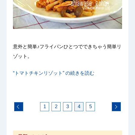
意外と簡単♪フライパンひとつでできちゃう簡単リ
ゾット。
“トマトチキンリゾット” の
続きを読む
1
2
3
4
5