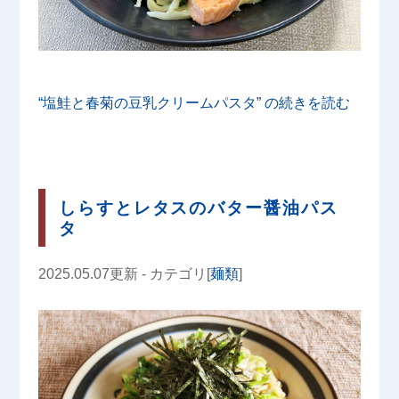
“塩鮭と春菊の豆乳クリームパスタ” の
続きを読む
しらすとレタスのバター醤油パス
タ
2025.05.07更新 - カテゴリ[
麺類
]