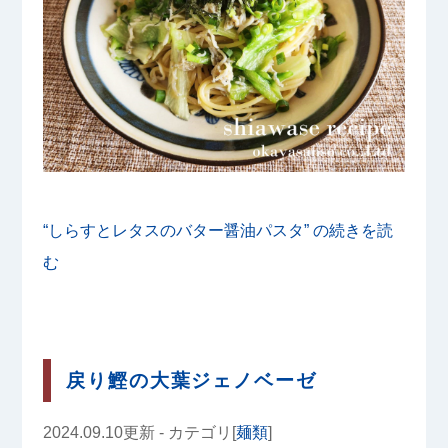
“しらすとレタスのバター醤油パスタ” の
続きを読
む
戻り鰹の大葉ジェノベーゼ
2024.09.10更新 - カテゴリ[
麺類
]