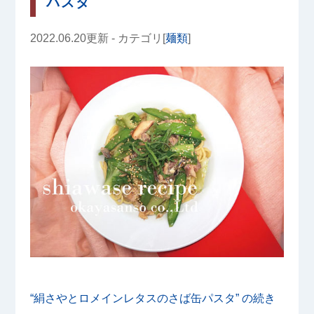
パスタ
2022.06.20更新 - カテゴリ[
麺類
]
“絹さやとロメインレタスのさば缶パスタ” の
続き