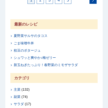
1
2
3
4
5
最新のレシピ
夏野菜サルサのタコス
ごま味噌牛丼
枝豆のポタージュ
シュワッと爽やか♪梅ゼリー
新玉ねぎたっぷり！春野菜のミモザサラダ
カテゴリ
主菜
(132)
副菜
(74)
サラダ
(17)