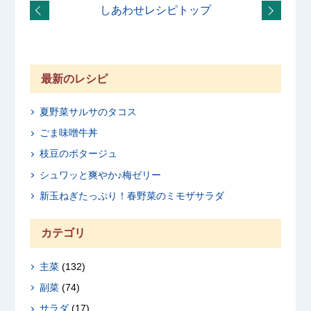
しあわせレシピトップ
最新のレシピ
夏野菜サルサのタコス
ごま味噌牛丼
枝豆のポタージュ
シュワッと爽やか♪梅ゼリー
新玉ねぎたっぷり！春野菜のミモザサラダ
カテゴリ
主菜
(132)
副菜
(74)
サラダ
(17)