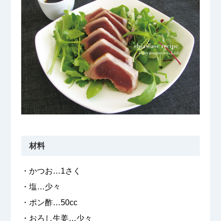
材料
・かつお…1さく
・塩…少々
・ポン酢…50cc
・おろし生姜…少々