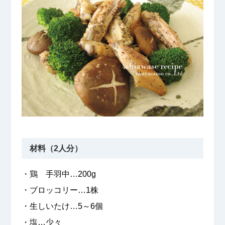
材料（2人分）
・鶏 手羽中…200g
・ブロッコリー…1株
・生しいたけ…5～6個
・塩…少々