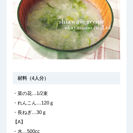
材料（4人分）
・菜の花…1/2束
・れんこん…120ｇ
・長ねぎ…30ｇ
【A】
・水…500cc