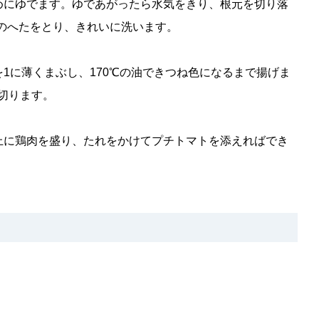
めにゆでます。ゆであがったら水気をきり、根元を切り落
トのへたをとり、きれいに洗います。
1に薄くまぶし、170℃の油できつね色になるまで揚げま
切ります。
上に鶏肉を盛り、たれをかけてプチトマトを添えればでき