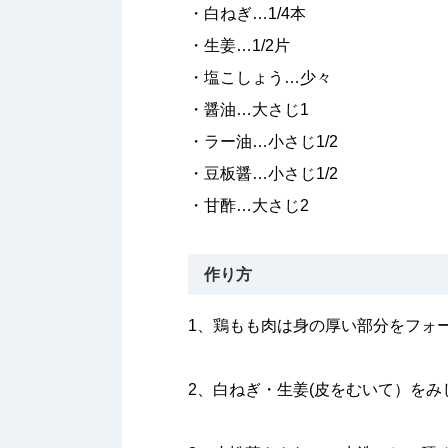
・白ねぎ…1/4本
・生姜…1/2片
・塩こしょう…少々
・醤油…大さじ1
・ラー油…小さじ1/2
・豆板醤…小さじ1/2
・甘酢…大さじ2
作り方
1、鶏もも肉は身の厚い部分をフォ
2、白ねぎ・生姜(皮をむいて）を