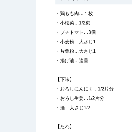
・鶏もも肉…１枚
・小松菜…1/2束
・プチトマト…3個
・小麦粉…大さじ1
・片栗粉…大さじ1
・揚げ油…適量
【下味】
・おろしにんにく…1/2片分
・おろし生姜…1/2片分
・酒…大さじ1/2
【たれ】