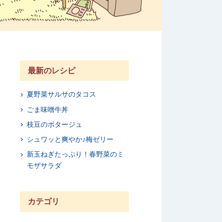
最新のレシピ
夏野菜サルサのタコス
ごま味噌牛丼
枝豆のポタージュ
シュワッと爽やか♪梅ゼリー
新玉ねぎたっぷり！春野菜のミ
モザサラダ
カテゴリ