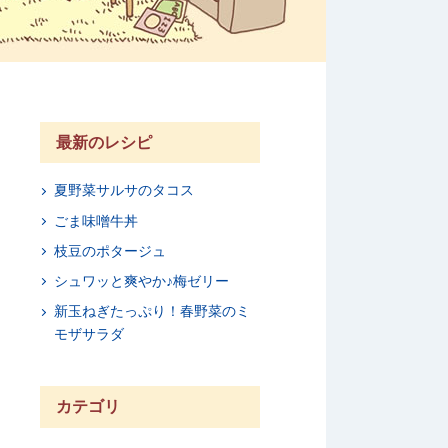
最新のレシピ
夏野菜サルサのタコス
ごま味噌牛丼
枝豆のポタージュ
シュワッと爽やか♪梅ゼリー
新玉ねぎたっぷり！春野菜のミ
モザサラダ
カテゴリ