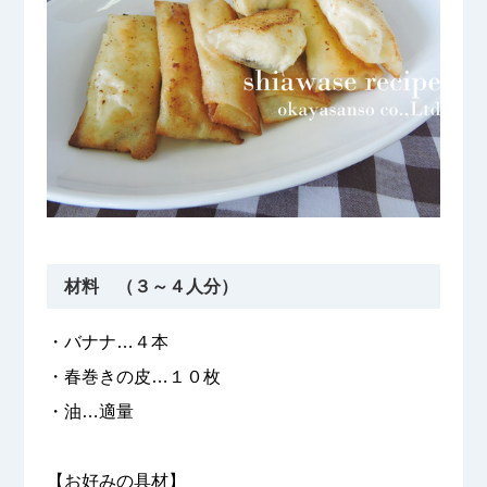
材料 （３～４人分）
・バナナ…４本
・春巻きの皮…１０枚
・油…適量
【お好みの具材】