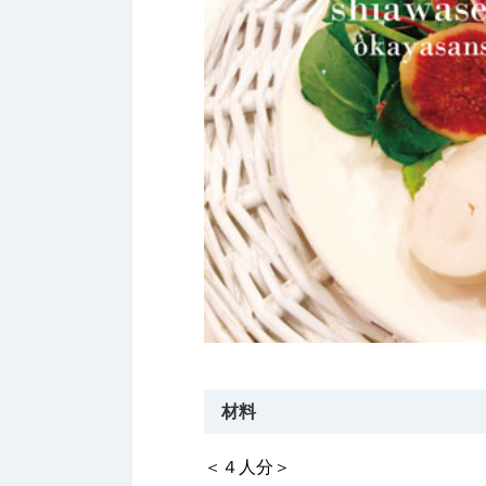
材料
＜４人分＞