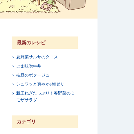
最新のレシピ
夏野菜サルサのタコス
ごま味噌牛丼
枝豆のポタージュ
シュワッと爽やか♪梅ゼリー
新玉ねぎたっぷり！春野菜のミ
モザサラダ
カテゴリ