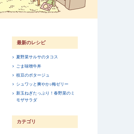
最新のレシピ
夏野菜サルサのタコス
ごま味噌牛丼
枝豆のポタージュ
シュワッと爽やか♪梅ゼリー
新玉ねぎたっぷり！春野菜のミ
モザサラダ
カテゴリ