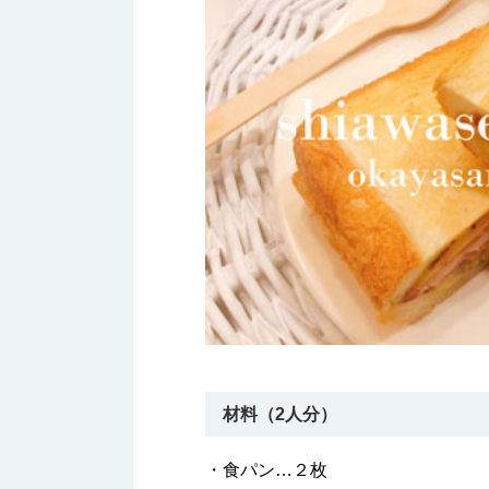
材料（2人分）
・食パン…２枚