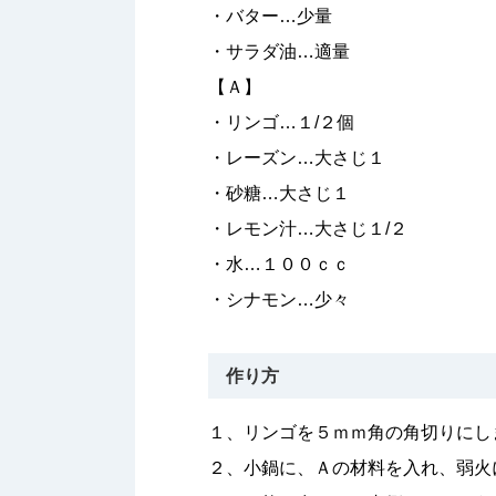
・バター…少量
・サラダ油…適量
【Ａ】
・リンゴ…１/２個
・レーズン…大さじ１
・砂糖…大さじ１
・レモン汁…大さじ１/２
・水…１００ｃｃ
・シナモン…少々
作り方
１、リンゴを５ｍｍ角の角切りにし
２、小鍋に、Ａの材料を入れ、弱火