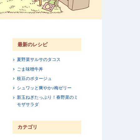
最新のレシピ
夏野菜サルサのタコス
ごま味噌牛丼
枝豆のポタージュ
シュワッと爽やか♪梅ゼリー
新玉ねぎたっぷり！春野菜のミ
モザサラダ
カテゴリ