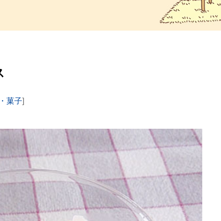
ス
・菓子
]