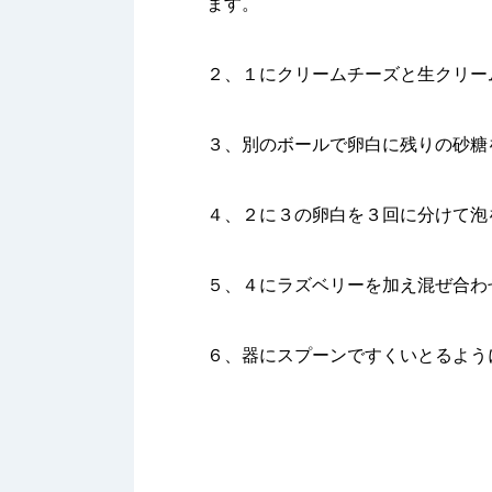
ます。
２、１にクリームチーズと生クリー
３、別のボールで卵白に残りの砂糖
４、２に３の卵白を３回に分けて泡
５、４にラズベリーを加え混ぜ合わ
６、器にスプーンですくいとるよう