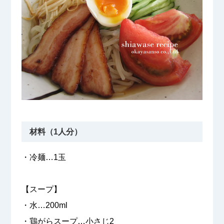
材料（1人分）
・冷麺…1玉
【スープ】
・水…200ml
・鶏がらスープ…小さじ2