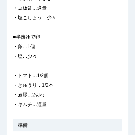
・豆板醤…適量
・塩こしょう…少々
■半熟ゆで卵
・卵…1個
・塩…少々
・トマト…1/2個
・きゅうり…1/2本
・煮豚…2切れ
・キムチ…適量
準備