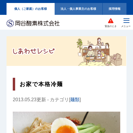
個人（ご家庭）のお客様
法人・個人事業主のお客様
採用情報
緊急のとき
お家で本格冷麺
2013.05.23更新 - カテゴリ[
麺類
]