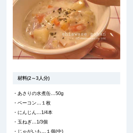
材料(2～3人分)
・あさりの水煮缶…50g
・ベーコン…１枚
・にんじん…1/4本
・玉ねぎ…1/3個
・じゃがいも…１個(中)