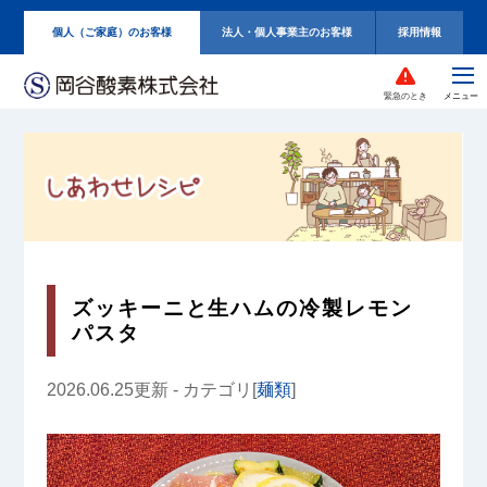
個人（ご家庭）のお客様
法人・個人事業主のお客様
採用情報
緊急のとき
ズッキーニと生ハムの冷製レモン
パスタ
2026.06.25更新 - カテゴリ[
麺類
]