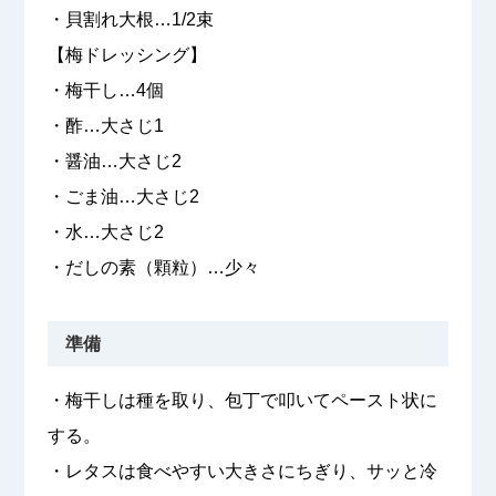
・貝割れ大根…1/2束
【梅ドレッシング】
・梅干し…4個
・酢…大さじ1
・醤油…大さじ2
・ごま油…大さじ2
・水…大さじ2
・だしの素（顆粒）…少々
準備
・梅干しは種を取り、包丁で叩いてペースト状に
する。
・レタスは食べやすい大きさにちぎり、サッと冷