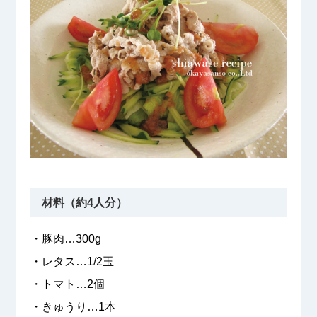
材料（約4人分）
・豚肉…300g
・レタス…1/2玉
・トマト…2個
・きゅうり…1本