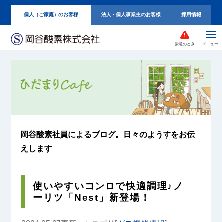
個人（ご家庭）のお客様
法人・個人事業主のお客様
採用情報
緊急のとき
岡谷酸素社員によるブログ。
日々のようすをお伝
えします
使いやすいコンロで快適調理♪ノ
ーリツ「Nest」新登場！