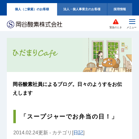
個人（ご家庭）のお客様
法人・個人事業主のお客様
採用情報
緊急のとき
岡谷酸素社員によるブログ。
日々のようすをお伝
えします
「スープジャーでお弁当の日！」
2014.02.24更新 - カテゴリ[
日記
]