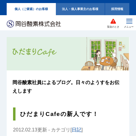
個人（ご家庭）のお客様
法人・個人事業主のお客様
採用情報
緊急のとき
岡谷酸素社員によるブログ。
日々のようすをお伝
えします
ひだまりCafeの新人です！
2012.02.13更新 - カテゴリ[
日記
]