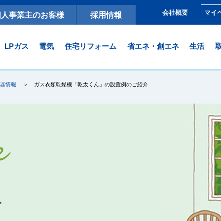
マイ
会社概要
個人事業主のお客様
採用情報
LPガス
電気
住宅リフォーム
省エネ・創エネ
生活
機器情報
ガス衣類乾燥機「乾太くん」の設置例のご紹介
。
す