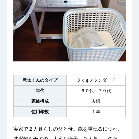
乾太くんのタイプ
３ｋｇスタンダード
年代
６０代・７０代
家族構成
夫婦
使用年数
１年
実家で２人暮らしの父と母。歳を重ねるにつれ、
洗濯物を干すのも大変な様子。２人暮らしのた