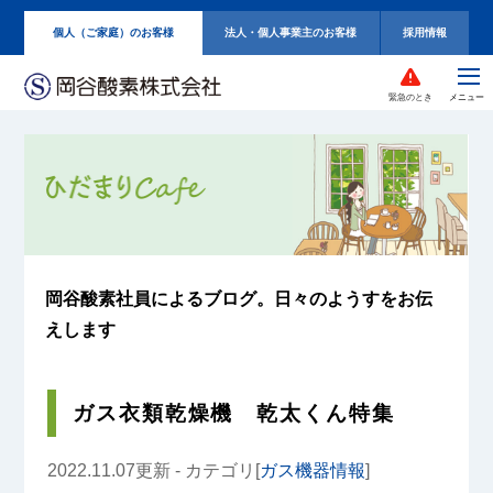
個人（ご家庭）のお客様
法人・個人事業主のお客様
採用情報
緊急のとき
岡谷酸素社員によるブログ。
日々のようすをお伝
えします
ガス衣類乾燥機 乾太くん特集
2022.11.07更新 - カテゴリ[
ガス機器情報
]