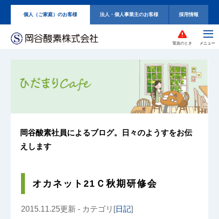
個人（ご家庭）のお客様
法人・個人事業主のお客様
採用情報
緊急のとき
岡谷酸素社員によるブログ。
日々のようすをお伝
えします
オカネット21Ｃ秋期研修会
2015.11.25更新 - カテゴリ[
日記
]