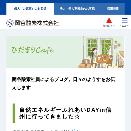
個人（ご家庭）のお客様
法人・個人事業主のお客様
採用情報
緊急のとき
岡谷酸素社員によるブログ。
日々のようすをお伝
えします
自然エネルギーふれあいDAYin信
州に行ってきました☆