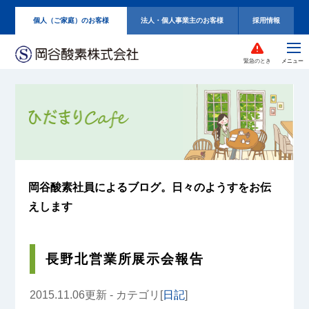
個人（ご家庭）のお客様
法人・個人事業主のお客様
採用情報
緊急のとき
岡谷酸素社員によるブログ。
日々のようすをお伝
えします
長野北営業所展示会報告
2015.11.06更新 - カテゴリ[
日記
]