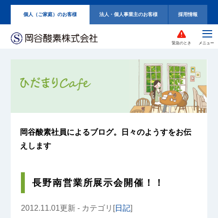
個人（ご家庭）のお客様
法人・個人事業主のお客様
採用情報
緊急のとき
岡谷酸素社員によるブログ。
日々のようすをお伝
えします
長野南営業所展示会開催！！
2012.11.01更新 - カテゴリ[
日記
]