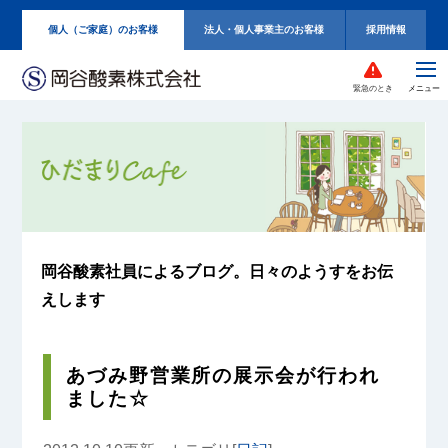
個人（ご家庭）のお客様
法人・個人事業主のお客様
採用情報
緊急のとき
岡谷酸素社員によるブログ。
日々のようすをお伝
えします
あづみ野営業所の展示会が行われ
ました☆