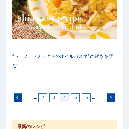
“シーフードミックスのオイルパスタ” の
続きを読
む
...
2
3
4
5
6
...
最新のレシピ