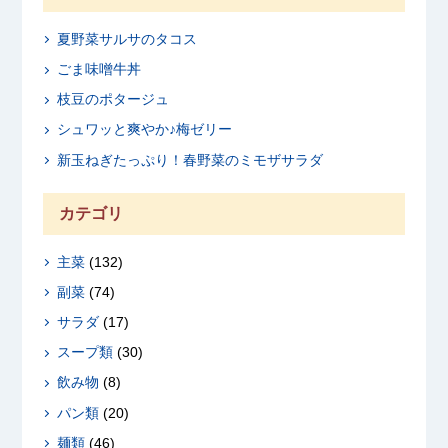
夏野菜サルサのタコス
ごま味噌牛丼
枝豆のポタージュ
シュワッと爽やか♪梅ゼリー
新玉ねぎたっぷり！春野菜のミモザサラダ
カテゴリ
主菜
(132)
副菜
(74)
サラダ
(17)
スープ類
(30)
飲み物
(8)
パン類
(20)
麺類
(46)