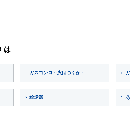
きは
ガスコンロ～火はつくが～
ガ
給湯器
あ