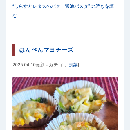
“しらすとレタスのバター醤油パスタ” の
続きを読
む
はんぺんマヨチーズ
2025.04.10更新 - カテゴリ[
副菜
]