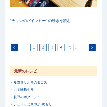
“チキンのバインミー” の
続きを読む
1
2
3
4
5
...
最新のレシピ
夏野菜サルサのタコス
ごま味噌牛丼
枝豆のポタージュ
シュワッと爽やか♪梅ゼリー