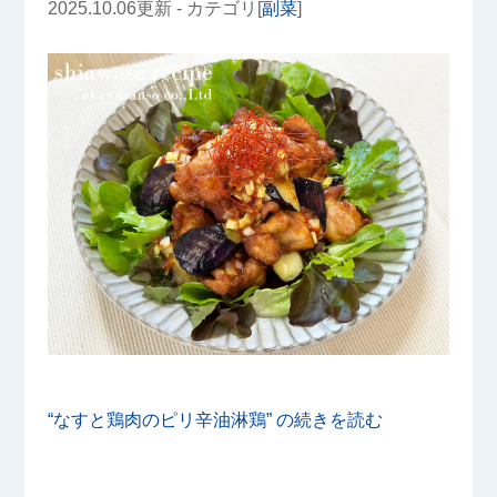
2025.10.06更新 - カテゴリ[
副菜
]
“なすと鶏肉のピリ辛油淋鶏” の
続きを読む