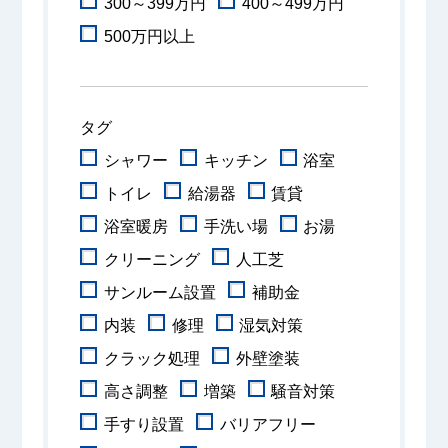
300～399万円
400～499万円
500万円以上
タグ
シャワー
キッチン
浴室
トイレ
給湯器
賃貸
浴室暖房
手洗い場
お湯
クリーニング
人工芝
サンルーム設置
補助金
内装
修理
湿気対策
クラック処理
外壁塗装
高さ調整
増築
騒音対策
手すり設置
バリアフリー