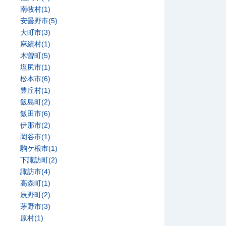
南牧村(1)
安曇野市(5)
大町市(3)
麻績村(1)
木曽町(5)
塩尻市(1)
松本市(6)
豊丘村(1)
飯島町(2)
飯田市(6)
伊那市(2)
岡谷市(1)
駒ケ根市(1)
下諏訪町(2)
諏訪市(4)
高森町(1)
辰野町(2)
茅野市(3)
原村(1)