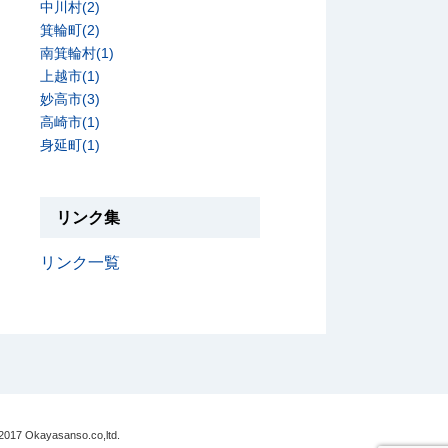
中川村(2)
箕輪町(2)
南箕輪村(1)
上越市(1)
妙高市(3)
高崎市(1)
身延町(1)
リンク集
リンク一覧
2017 Okayasanso.co,ltd.