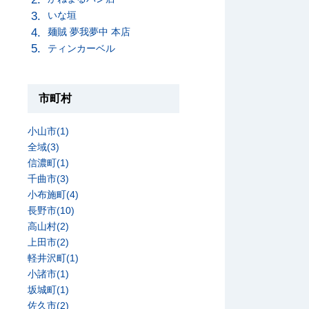
いな垣
麺賊 夢我夢中 本店
ティンカーベル
市町村
小山市(1)
全域(3)
信濃町(1)
千曲市(3)
小布施町(4)
長野市(10)
高山村(2)
上田市(2)
軽井沢町(1)
小諸市(1)
坂城町(1)
佐久市(2)