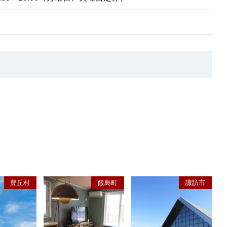
豊丘村
飯島町
諏訪市