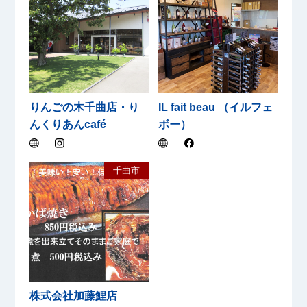
りんごの木千曲店・り
IL fait beau （イルフェ
んくりあんcafé
ボー）
千曲市
株式会社加藤鯉店