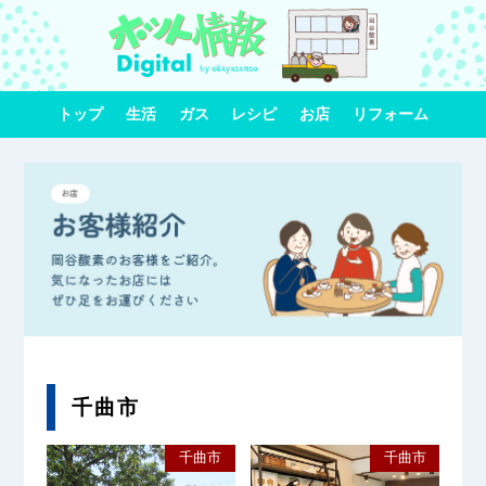
トップ
生活
ガス
レシピ
お店
リフォーム
千曲市
千曲市
千曲市