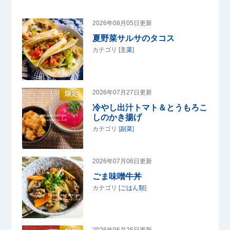
2026年08月05日更新
夏野菜サルサのタコス
カテゴリ [
主菜
]
2026年07月27日更新
限定
冷やし出汁トマト＆とうもろこ
しのかき揚げ
カテゴリ [
副菜
]
2026年07月06日更新
ごま味噌牛丼
カテゴリ [
ごはん類
]