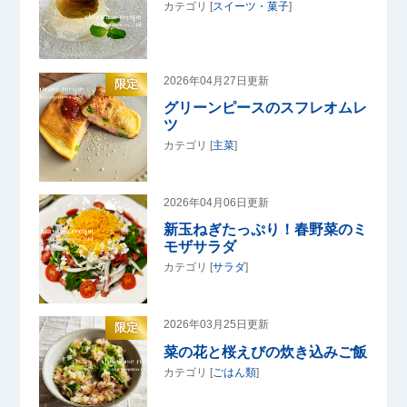
カテゴリ [
スイーツ・菓子
]
2026年04月27日更新
限定
グリーンピースのスフレオムレ
ツ
カテゴリ [
主菜
]
2026年04月06日更新
新玉ねぎたっぷり！春野菜のミ
モザサラダ
カテゴリ [
サラダ
]
2026年03月25日更新
限定
菜の花と桜えびの炊き込みご飯
カテゴリ [
ごはん類
]