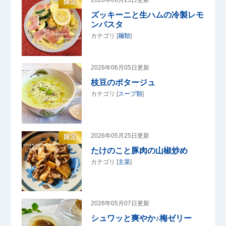
2026年06月25日更新
限定
ズッキーニと生ハムの冷製レモ
ンパスタ
カテゴリ [
麺類
]
2026年06月05日更新
枝豆のポタージュ
カテゴリ [
スープ類
]
2026年05月25日更新
限定
たけのこと豚肉の山椒炒め
カテゴリ [
主菜
]
2026年05月07日更新
シュワッと爽やか♪梅ゼリー