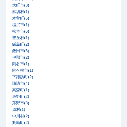
大町市(3)
麻績村(1)
木曽町(5)
塩尻市(1)
松本市(6)
豊丘村(1)
飯島町(2)
飯田市(6)
伊那市(2)
岡谷市(1)
駒ケ根市(1)
下諏訪町(2)
諏訪市(4)
高森町(1)
辰野町(2)
茅野市(3)
原村(1)
中川村(2)
箕輪町(2)