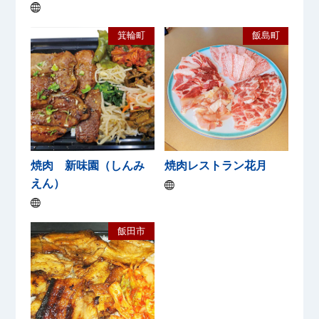
箕輪町
飯島町
焼肉 新味園（しんみ
焼肉レストラン花月
えん）
飯田市