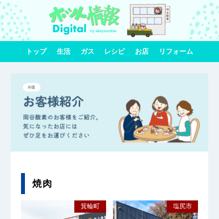
トップ
生活
ガス
レシピ
お店
リフォーム
焼肉
箕輪町
塩尻市