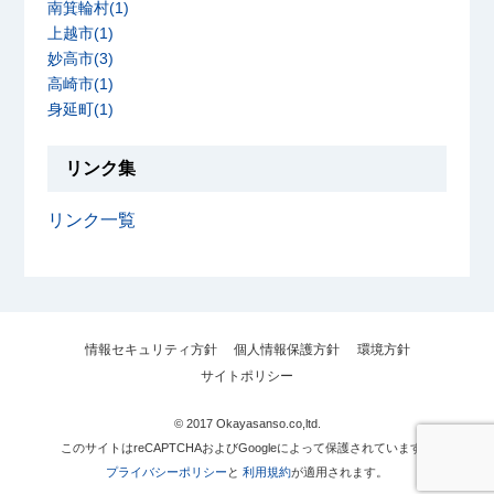
南箕輪村(1)
上越市(1)
妙高市(3)
高崎市(1)
身延町(1)
リンク集
リンク一覧
情報セキュリティ方針
個人情報保護方針
環境方針
サイトポリシー
© 2017 Okayasanso.co,ltd.
このサイトはreCAPTCHAおよびGoogleによって保護されています。
プライバシーポリシー
と
利用規約
が適用されます。