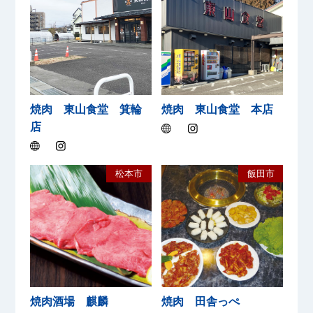
焼肉 東山食堂 箕輪
焼肉 東山食堂 本店
店
松本市
飯田市
焼肉酒場 麒麟
焼肉 田舎っぺ