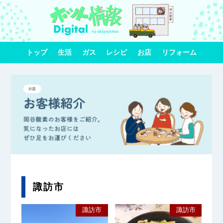
トップ
生活
ガス
レシピ
お店
リフォーム
諏訪市
諏訪市
諏訪市