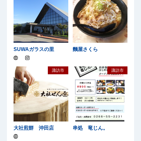
SUWAガラスの里
麵屋さくら
諏訪市
諏訪市
大社煎餅 沖田店
串処 竜じん。