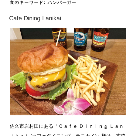
食のキーワード:
ハンバーガー
Cafe Dining Lanikai
佐久市岩村田にある「Ｃａｆｅ Ｄｉｎｉｎｇ Ｌａｎ
ｉｋａｉ (カフェダイニング ラニカイ)」様は、本格